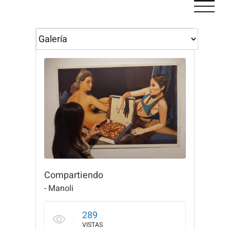
Saltar
al
contenido
Compartiendo
- Manoli
289
VISTAS