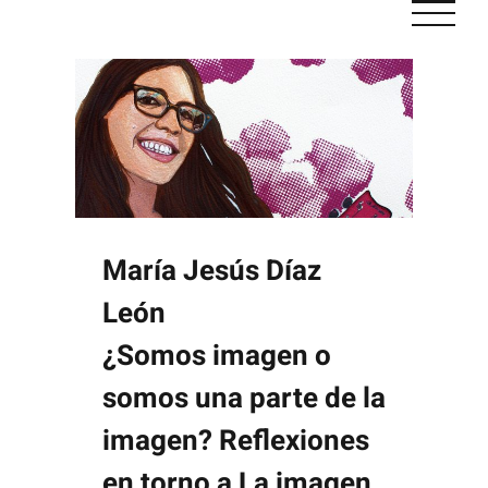
Saltar
al
contenido
¿Somos imagen o somos una parte de la imagen? Reflexiones en torno a La imagen exportada
María Jesús Díaz León
María Jesús Díaz
León
¿Somos imagen o
somos una parte de la
imagen? Reflexiones
en torno a La imagen