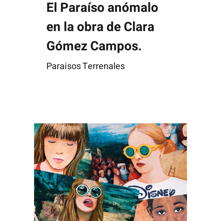
El Paraíso anómalo
en la obra de Clara
Gómez Campos.
Paraisos Terrenales
Breves retazos sobre la obra de Clara Gómez Campos
Iván de la Torre Amerighi