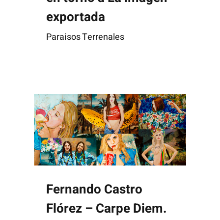
exportada
Paraisos Terrenales
Fernando Castro Flórez – Carpe Diem.
El Paraíso anómalo en la obra de Clara Gómez Campos.
Fernando Castro
Flórez – Carpe Diem.