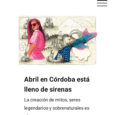
Saltar
al
contenido
Abril en Córdoba está lleno de sirenas
Abril en Córdoba está
lleno de sirenas
La creación de mitos, seres
legendarios y sobrenaturales es