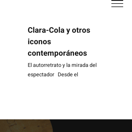
Saltar
al
Clara-Cola y otros iconos contemporáneos
contenido
Clara-Cola y otros
iconos
contemporáneos
El autorretrato y la mirada del
espectador Desde el