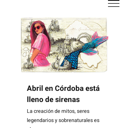
Saltar
al
contenido
Abril en Córdoba está lleno de sirenas
Abril en Córdoba está
lleno de sirenas
La creación de mitos, seres
legendarios y sobrenaturales es