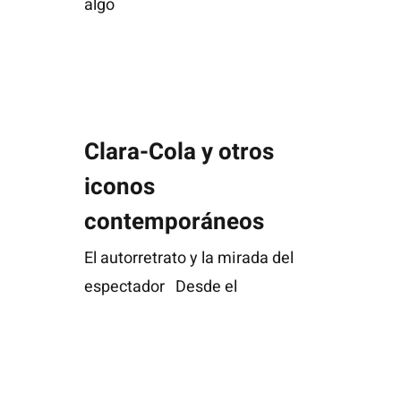
algo
Clara-Cola y otros iconos contemporáneos
Clara-Cola y otros
iconos
contemporáneos
El autorretrato y la mirada del
espectador Desde el