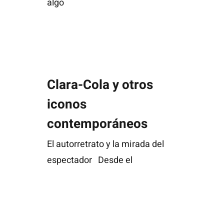
algo
Clara-Cola y otros iconos contemporáneos
Clara-Cola y otros
iconos
contemporáneos
El autorretrato y la mirada del
espectador Desde el