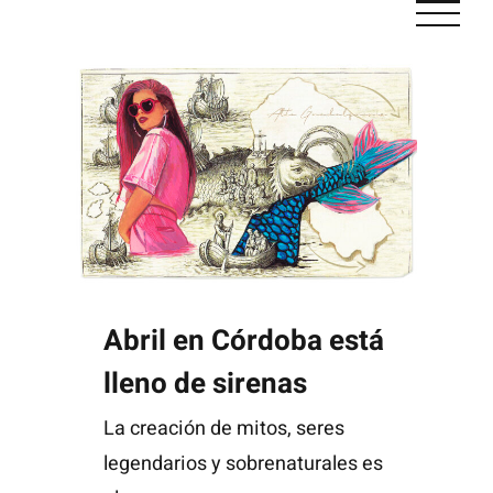
Saltar
al
contenido
Abril en Córdoba está lleno de sirenas
Abril en Córdoba está
lleno de sirenas
La creación de mitos, seres
legendarios y sobrenaturales es