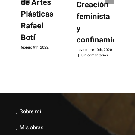
de Artes
Creación
Plásticas
feminista
Rafael
y
Botí
confinamiento
s
febrero 9th, 2022
|
noviembre 10th, 2020
|
Sin comentarios
Sobre mí
Mis obras