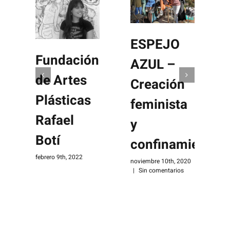
ESPEJO
Fundación
AZUL –
de Artes
Creación
Plásticas
feminista
Rafael
y
Botí
confinamiento
s
febrero 9th, 2022
|
noviembre 10th, 2020
|
Sin comentarios