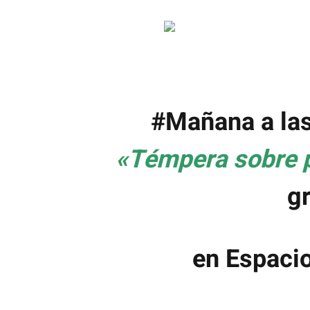
Saltar
al
contenido
‪#‎
Mañana‬
a la
«Témpera sobre 
gr
en Espacio 