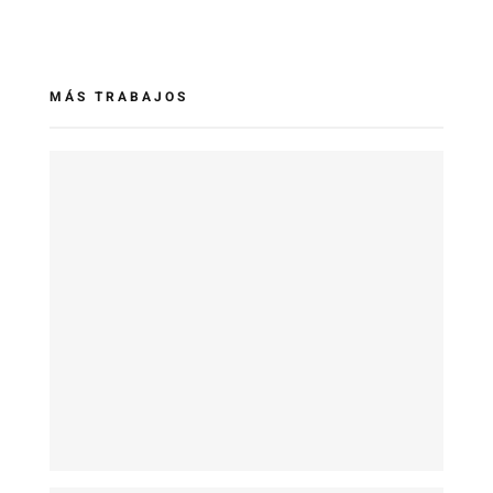
MÁS TRABAJOS
Exposición UNDER35 Galería Gacma